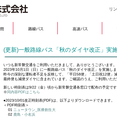
リ
(更新)一般路線バス「秋のダイヤ改正」実
いつも新常磐交通をご利用いただきまして、ありがとうございます。
2023年10月1日（日）に一般路線バス「秋のダイヤ改正」を実施し
昨今の深刻な運転者不足を反映して、「平日58便」「土日祝12便」
最終便も減便ダイヤに含まれています。ご確認のうえ、ご利用いただ
新しい時刻表は9/22（金）頃から新常磐交通各窓口で配布の予定です
※
同内容PDFはこちら
●2023/10/01改正時刻表(PDF)は、以下よりダウンロードできます。
＜PDF時刻表＞
01
ニュータウン_医療創生大
02
鹿島・小名浜