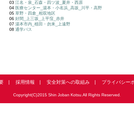
03
江名・泉_石森・四ツ波_夏井・西原
04
医療センター_湯本・小名浜_高坂_川平・高野
05
草野・四倉_相双地区
06
好間_上三坂_上平窪_赤井
07
湯本市内_植田・勿来_上遠野
08
通学バス
要 |
採用情報 |
安全対策への取組み |
プライバシーポ
Copyright(C)2015 Shin Joban Kotsu.All Rights Reserved.