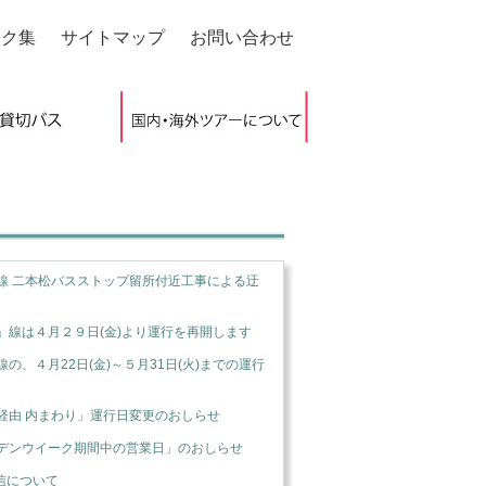
ンク集
サイトマップ
お問い合わせ
線 二本松バスストップ留所付近工事による迂
線は４月２９日(金)より運行を再開します
、４月22日(金)～５月31日(火)までの運行
経由 内まわり」運行日変更のおしらせ
デンウイーク期間中の営業日」のおしらせ
配信について