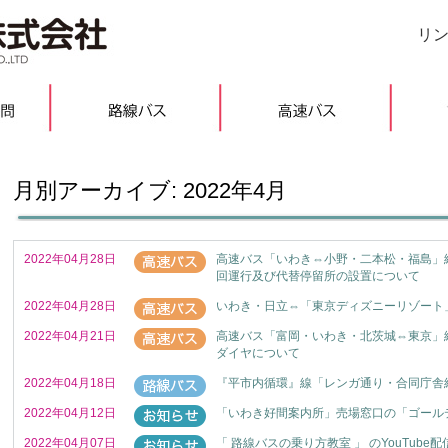
リ
月別アーカイブ:
2022年4月
2022年04月28日
高速バス「いわき⇔小野・二本松・福島」
回運行及び代替停留所の設置について
2022年04月28日
いわき・日立⇔「東京ディズニーリゾート」
2022年04月21日
高速バス「富岡・いわき・北茨城⇔東京」線の
ダイヤについて
2022年04月18日
『平市内循環』線「レンガ通り・合同庁舎
2022年04月12日
「いわき好間案内所」売場窓口の「ゴール
2022年04月07日
「 路線バスの乗り方教室 」 のYouTube