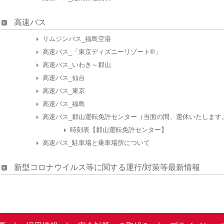
高速バス
リムジンバス_福島空港
高速バス_「東京ディズニーリゾート®」
高速バス_いわき～郡山
高速バス_仙台
高速バス_東京
高速バス_福島
高速バス_郡山運転免許センター（当面の間、運休いたします
時刻表【郡山運転免許センター】
高速バス_駐車場と乗車場所について
新型コロナウイルス等に関する運行/対策等最新情報